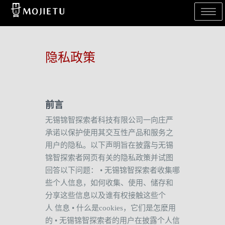
Toggle 
隐私政策
前言
无锡锦智探索者科技有限公司一向庄严
承诺以保护使用其交互性产品和服务之
用户的隐私。以下声明旨在披露与无锡
锦智探索者网页有关的隐私政策并试图
回答以下问题：
•
无锡锦智探索者
收集哪
些个人信息，如何收集、使用、储存和
分享这些信息以及谁有权接触这些个
人
信息
•
什么是
cookies
，它们是怎麽用
的
•
无锡锦智探索者
的用户在披露个人信