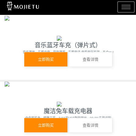
Toggle 
音乐蓝牙车充（弹片式）
音乐播放、车载充电、导航播报、车载电话 电瓶电压监测，五合一 !
立即购买
查看详情
魔洁兔车载充电器
全金属机身，精雕工艺，3.6A双USB智能输出，99.9%车型适配
立即购买
查看详情