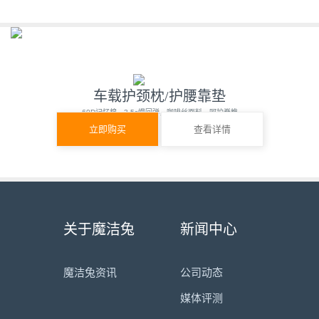
车载护颈枕/护腰靠垫
60D记忆棉，3-5s慢回弹，咖啡丝面料，呵护脊椎
立即购买
查看详情
关于魔洁兔
新闻中心
魔洁兔资讯
公司动态
媒体评测